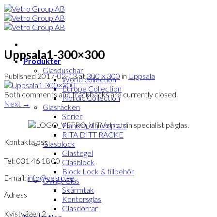
Skip
to
content
Uppsala1-300×300
Produkter
Glasduschar
Published
2017-02-13
at
300 × 300
in
Uppsala
World collection
Europe Collection
Both comments and trackbacks are currently closed.
Nordic Collection
Next
→
Glasräcken
Serier
Vetro, din specialist på glas.
Planera din uteplats
RITA DITT RÄCKE
Kontakta oss
Glasblock
Glastegel
Tel: 031 46 18 00
Glasblock
Block Lock & tillbehör
E-mail:
info@vetro.se
Övrigt Glas
Skärmtak
Adress
Kontorsglas
Glasdörrar
Kvistvägen 2