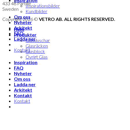
Inspiration
433 48 Partille
Inspirationsbilder
Sweden
Kundbilder
Om oss
Copyright 2026 ©
VETRO AB. ALL RIGHTS RESERVED.
Nyheter
Arkitekt
Hem
FAQ
Produkter
Ladda ner
Glasduschar
Glasräcken
Kontakt
Glasblock
Övrigt Glas
Inspiration
FAQ
Nyheter
Om oss
Ladda ner
Arkitekt
Kontakt
Kontakt