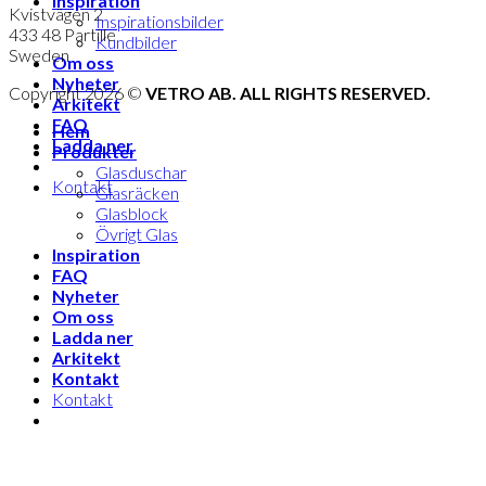
Inspiration
Kvistvägen 2
Inspirationsbilder
433 48 Partille
Kundbilder
Sweden
Om oss
Nyheter
Copyright 2026 ©
VETRO AB. ALL RIGHTS RESERVED.
Arkitekt
FAQ
Hem
Ladda ner
Produkter
Glasduschar
Kontakt
Glasräcken
Glasblock
Övrigt Glas
Inspiration
FAQ
Nyheter
Om oss
Ladda ner
Arkitekt
Kontakt
Kontakt