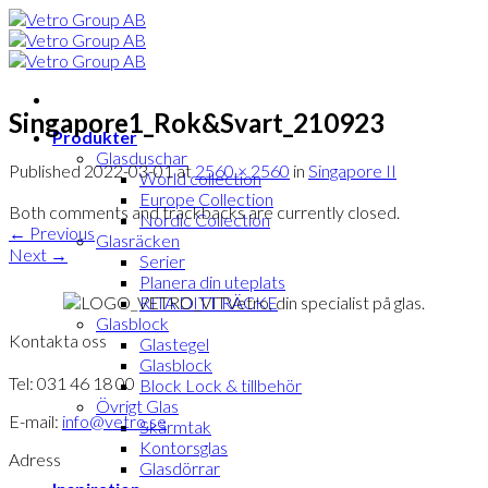
Skip
to
content
Singapore1_Rok&Svart_210923
Produkter
Glasduschar
Published
2022-03-01
at
2560 × 2560
in
Singapore II
World collection
Europe Collection
Both comments and trackbacks are currently closed.
Nordic Collection
←
Previous
Glasräcken
Next
→
Serier
Planera din uteplats
Vetro, din specialist på glas.
RITA DITT RÄCKE
Glasblock
Kontakta oss
Glastegel
Glasblock
Tel: 031 46 18 00
Block Lock & tillbehör
Övrigt Glas
E-mail:
info@vetro.se
Skärmtak
Kontorsglas
Adress
Glasdörrar