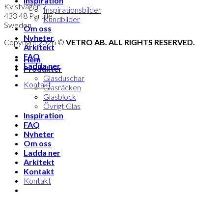
Inspiration
Kvistvägen 2
Inspirationsbilder
433 48 Partille
Kundbilder
Sweden
Om oss
Nyheter
Copyright 2026 ©
VETRO AB. ALL RIGHTS RESERVED.
Arkitekt
FAQ
Hem
Ladda ner
Produkter
Glasduschar
Kontakt
Glasräcken
Glasblock
Övrigt Glas
Inspiration
FAQ
Nyheter
Om oss
Ladda ner
Arkitekt
Kontakt
Kontakt