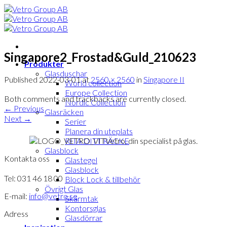
Skip
to
content
Singapore2_Frostad&Guld_210623
Produkter
Glasduschar
Published
2022-03-01
at
2560 × 2560
in
Singapore II
World collection
Europe Collection
Both comments and trackbacks are currently closed.
Nordic Collection
←
Previous
Glasräcken
Next
→
Serier
Planera din uteplats
Vetro, din specialist på glas.
RITA DITT RÄCKE
Glasblock
Kontakta oss
Glastegel
Glasblock
Tel: 031 46 18 00
Block Lock & tillbehör
Övrigt Glas
E-mail:
info@vetro.se
Skärmtak
Kontorsglas
Adress
Glasdörrar