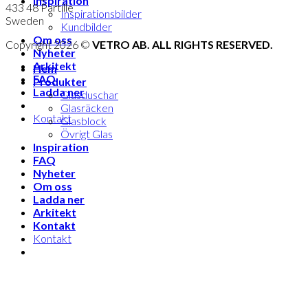
Inspiration
433 48 Partille
Inspirationsbilder
Sweden
Kundbilder
Om oss
Copyright 2026 ©
VETRO AB. ALL RIGHTS RESERVED.
Nyheter
Arkitekt
Hem
FAQ
Produkter
Ladda ner
Glasduschar
Glasräcken
Kontakt
Glasblock
Övrigt Glas
Inspiration
FAQ
Nyheter
Om oss
Ladda ner
Arkitekt
Kontakt
Kontakt