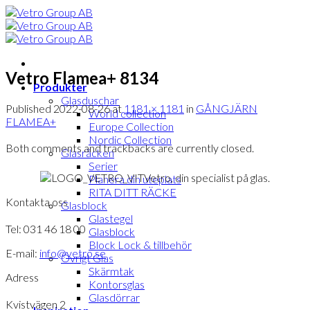
Skip
to
content
Vetro Flamea+ 8134
Produkter
Glasduschar
Published
2022-08-26
at
1181 × 1181
in
GÅNGJÄRN
World collection
FLAMEA+
Europe Collection
Nordic Collection
Both comments and trackbacks are currently closed.
Glasräcken
Serier
Vetro, din specialist på glas.
Planera din uteplats
RITA DITT RÄCKE
Kontakta oss
Glasblock
Glastegel
Tel: 031 46 18 00
Glasblock
Block Lock & tillbehör
E-mail:
info@vetro.se
Övrigt Glas
Skärmtak
Adress
Kontorsglas
Glasdörrar
Kvistvägen 2