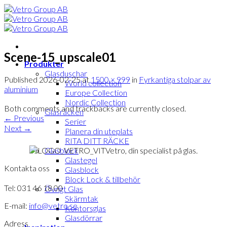
Skip
to
content
Scene-15_upscale01
Produkter
Glasduschar
Published
2026-02-25
at
1500 × 999
in
Fyrkantiga stolpar av
World collection
aluminium
Europe Collection
Nordic Collection
Both comments and trackbacks are currently closed.
Glasräcken
←
Previous
Serier
Next
→
Planera din uteplats
RITA DITT RÄCKE
Vetro, din specialist på glas.
Glasblock
Glastegel
Kontakta oss
Glasblock
Block Lock & tillbehör
Tel: 031 46 18 00
Övrigt Glas
Skärmtak
E-mail:
info@vetro.se
Kontorsglas
Glasdörrar
Adress