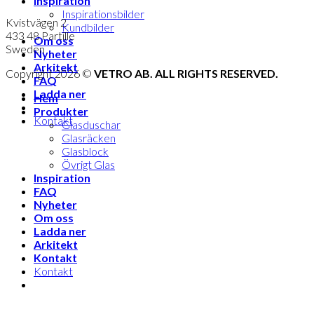
Inspiration
Inspirationsbilder
Kvistvägen 2
Kundbilder
433 48 Partille
Om oss
Sweden
Nyheter
Arkitekt
Copyright 2026 ©
VETRO AB. ALL RIGHTS RESERVED.
FAQ
Ladda ner
Hem
Produkter
Kontakt
Glasduschar
Glasräcken
Glasblock
Övrigt Glas
Inspiration
FAQ
Nyheter
Om oss
Ladda ner
Arkitekt
Kontakt
Kontakt