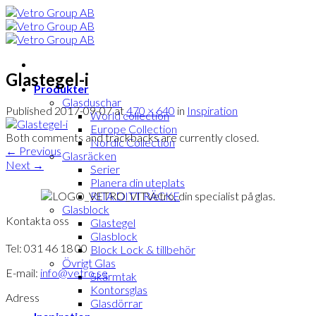
Skip
to
content
Glastegel-i
Produkter
Glasduschar
Published
2017-09-07
at
470 × 640
in
Inspiration
World collection
Europe Collection
Both comments and trackbacks are currently closed.
Nordic Collection
←
Previous
Glasräcken
Next
→
Serier
Planera din uteplats
Vetro, din specialist på glas.
RITA DITT RÄCKE
Glasblock
Kontakta oss
Glastegel
Glasblock
Tel: 031 46 18 00
Block Lock & tillbehör
Övrigt Glas
E-mail:
info@vetro.se
Skärmtak
Kontorsglas
Adress
Glasdörrar