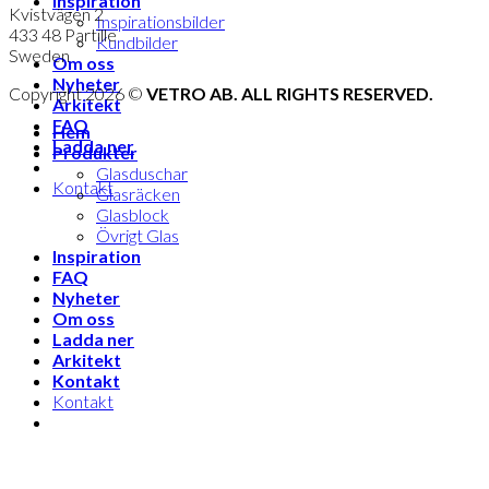
Inspiration
Kvistvägen 2
Inspirationsbilder
433 48 Partille
Kundbilder
Sweden
Om oss
Nyheter
Copyright 2026 ©
VETRO AB. ALL RIGHTS RESERVED.
Arkitekt
FAQ
Hem
Ladda ner
Produkter
Glasduschar
Kontakt
Glasräcken
Glasblock
Övrigt Glas
Inspiration
FAQ
Nyheter
Om oss
Ladda ner
Arkitekt
Kontakt
Kontakt