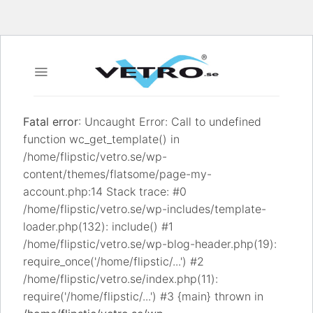
Skip
to
content
Fatal error
: Uncaught Error: Call to undefined
function wc_get_template() in
/home/flipstic/vetro.se/wp-
content/themes/flatsome/page-my-
account.php:14 Stack trace: #0
/home/flipstic/vetro.se/wp-includes/template-
loader.php(132): include() #1
/home/flipstic/vetro.se/wp-blog-header.php(19):
require_once('/home/flipstic/...') #2
/home/flipstic/vetro.se/index.php(11):
require('/home/flipstic/...') #3 {main} thrown in