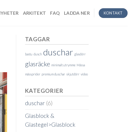
NYHETER
ARKITEKT
FAQ
LADDA NER
KONTAKT
TAGGAR
duschar
bastu
dusch
glasdörr
glasräcke
minimalt utrymme
Mässa
mässprider
premium duschar
skjutdörr
video
KATEGORIER
duschar
(6)
Glasblock &
Glastegel>Glasblock