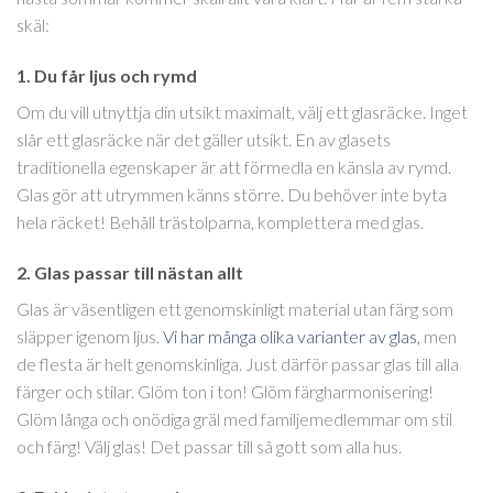
skäl:
1. Du får ljus och rymd
Om du vill utnyttja din utsikt maximalt, välj ett glasräcke. Inget
slår ett glasräcke när det gäller utsikt. En av glasets
traditionella egenskaper är att förmedla en känsla av rymd.
Glas gör att utrymmen känns större. Du behöver inte byta
hela räcket! Behåll trästolparna, komplettera med glas.
2. Glas passar till nästan allt
Glas är väsentligen ett genomskinligt material utan färg som
släpper igenom ljus.
Vi har många olika varianter av glas,
men
de flesta är helt genomskinliga. Just därför passar glas till alla
färger och stilar. Glöm ton i ton! Glöm färgharmonisering!
Glöm långa och onödiga gräl med familjemedlemmar om stil
och färg! Välj glas! Det passar till så gott som alla hus.