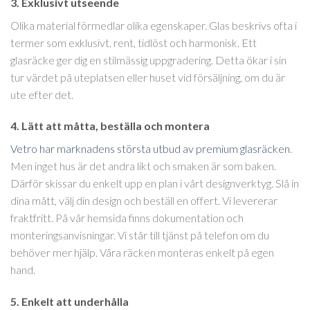
3. Exklusivt utseende
Olika material förmedlar olika egenskaper. Glas beskrivs ofta i
termer som exklusivt, rent, tidlöst och harmonisk. Ett
glasräcke ger dig en stilmässig uppgradering. Detta ökar i sin
tur värdet på uteplatsen eller huset vid försäljning, om du är
ute efter det.
4. Lätt att måtta, beställa och montera
Vetro har marknadens största utbud av premium glasräcken
.
Men inget hus är det andra likt och smaken är som baken.
Därför skissar du enkelt upp en plan i vårt designverktyg. Slå in
dina mått, välj din design och beställ en offert. Vi levererar
fraktfritt. På vår hemsida finns dokumentation och
monteringsanvisningar. Vi står till tjänst på telefon om du
behöver mer hjälp. Våra räcken monteras enkelt på egen
hand.
5. Enkelt att underhålla