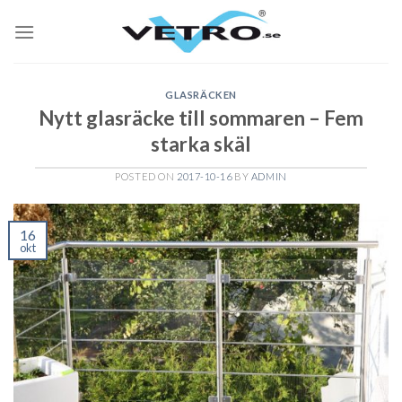
Skip
to
content
GLASRÄCKEN
Nytt glasräcke till sommaren – Fem
starka skäl
POSTED ON
2017-10-16
BY
ADMIN
16
okt