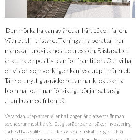
Den mörka halvan av året är här. Löven fallen.
Vädret blir tristare. Tidningarna berättar hur
man skall undvika höstdepression. Bästa sättet
är att ha en positiv plan för framtiden. Och vi har
en vision som verkligen kan lysa upp i mörkret:
Tänk ett nytt glasräcke redan när krokusarna
blommar och man försiktigt börjar sätta sig
utomhus med filten på.
Verandan, uteplatsen eller balkongen är platserna är man
spenderar mest tid vid. Ett glasräcke är en säker investering i
förhöjd livskvalitet. Just därför skall du skaffa dig ett! När
nästa sommar kommer skall allt vara klart. Här är fem starka