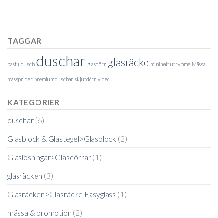
TAGGAR
duschar
glasräcke
bastu
dusch
glasdörr
minimalt utrymme
Mässa
mässprider
premium duschar
skjutdörr
video
KATEGORIER
duschar
(6)
Glasblock & Glastegel>Glasblock
(2)
Glaslösningar>Glasdörrar
(1)
glasräcken
(3)
Glasräcken>Glasräcke Easyglass
(1)
mässa & promotion
(2)